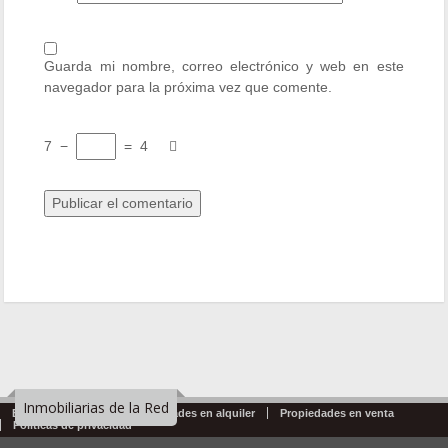
Guarda mi nombre, correo electrónico y web en este
navegador para la próxima vez que comente.
7
−
=
4
Inmobiliarias de la Red
Emprendimientos
Propiedades en alquiler
Propiedades en venta
Politicas de privacidad