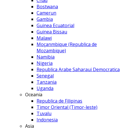
Chad
Bostwana
Camerun
Gambia
Guinea Ecuatorial
Guinea Bissau
Malawi
Moçanmbique (Republica de
Mozambique)
Namibia
Nigeria
Republica Arabe Saharaui Democratica
Senegal
Tanzania
Uganda
Oceania
Republica de Filipinas
Timor Oriental (Timor-leste)
Tuvalu
Indonesia
Asia