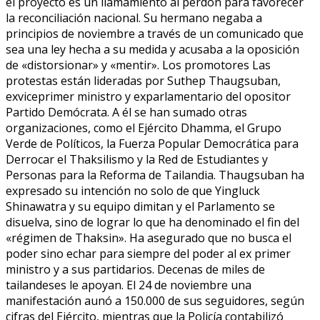
el proyecto es un llamamiento al perdón para favorecer
la reconciliación nacional. Su hermano negaba a
principios de noviembre a través de un comunicado que
sea una ley hecha a su medida y acusaba a la oposición
de «distorsionar» y «mentir». Los promotores Las
protestas están lideradas por Suthep Thaugsuban,
exviceprimer ministro y exparlamentario del opositor
Partido Demócrata. A él se han sumado otras
organizaciones, como el Ejército Dhamma, el Grupo
Verde de Políticos, la Fuerza Popular Democrática para
Derrocar el Thaksilismo y la Red de Estudiantes y
Personas para la Reforma de Tailandia. Thaugsuban ha
expresado su intención no solo de que Yingluck
Shinawatra y su equipo dimitan y el Parlamento se
disuelva, sino de lograr lo que ha denominado el fin del
«régimen de Thaksin». Ha asegurado que no busca el
poder sino echar para siempre del poder al ex primer
ministro y a sus partidarios. Decenas de miles de
tailandeses le apoyan. El 24 de noviembre una
manifestación aunó a 150.000 de sus seguidores, según
cifras del Ejército, mientras que la Policía contabilizó