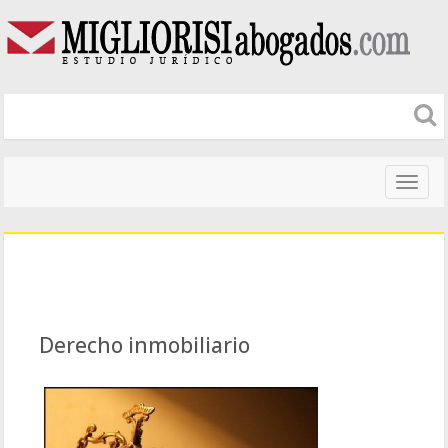
Naveg
altera
Derecho inmobiliario