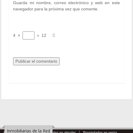
Guarda mi nombre, correo electrónico y web en este
navegador para la próxima vez que comente.
4
×
=
12
Inmobiliarias de la Red
Emprendimientos
Propiedades en alquiler
Propiedades en venta