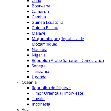
Chad
Bostwana
Camerun
Gambia
Guinea Ecuatorial
Guinea Bissau
Malawi
Moçanmbique (Republica de
Mozambique)
Namibia
Nigeria
Republica Arabe Saharaui Democratica
Senegal
Tanzania
Uganda
Oceania
Republica de Filipinas
Timor Oriental (Timor-leste)
Tuvalu
Indonesia
Asia