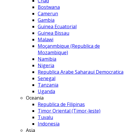
Chad
Bostwana
Camerun
Gambia
Guinea Ecuatorial
Guinea Bissau
Malawi
Moçanmbique (Republica de
Mozambique)
Namibia
Nigeria
Republica Arabe Saharaui Democratica
Senegal
Tanzania
Uganda
Oceania
Republica de Filipinas
Timor Oriental (Timor-leste)
Tuvalu
Indonesia
Asia