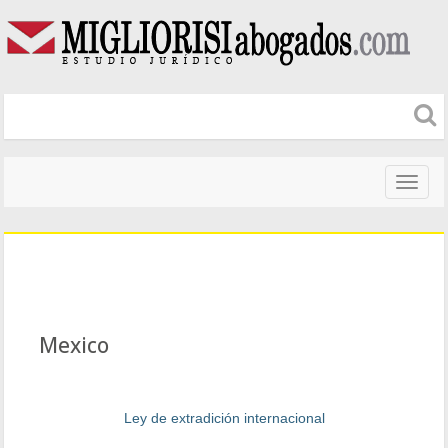
Naveg
altera
Mexico
Ley de extradición internacional