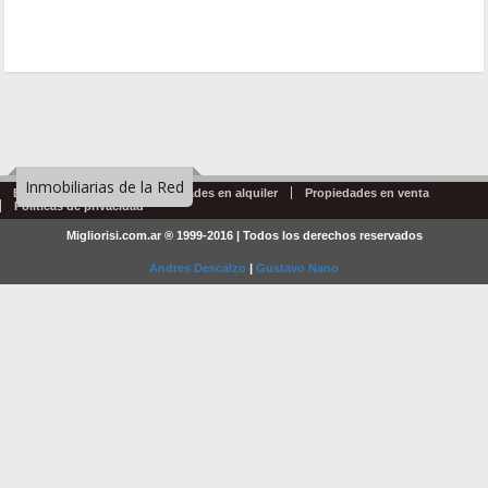
Inmobiliarias de la Red
Emprendimientos
Propiedades en alquiler
Propiedades en venta
Politicas de privacidad
Migliorisi.com.ar ® 1999-2016 | Todos los derechos reservados
Andres Descalzo
|
Gustavo Nano