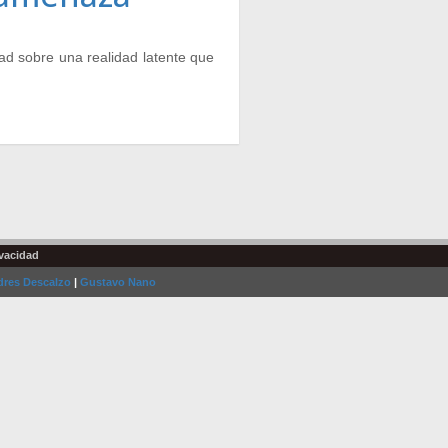
dad sobre una realidad latente que
ivacidad
res Descalzo
|
Gustavo Nano