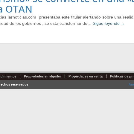
la OTAN
icias iarnoticias.com presentaba este titular alertando sobre una reali
sividad de los gobiernos , se esta transformando…
Sigue leyendo
→
dimientos
Propiedades en alquiler
Propiedades en venta
Politicas de pr
erechos reservados
And