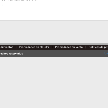
o
→
dimientos
Propiedades en alquiler
Propiedades en venta
Politicas de pr
erechos reservados
And