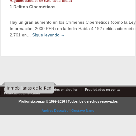
Algunos estudios de caso de la India:
1 Delitos Cibernéticos
Hay un gran aumento en los Crímenes Cibernéticos (como la Ley
Información, 2000 PER) en la India.Había 4.192 delitos cibernét
2.761 en…
Sigue leyendo
→
Inmobiliarias de la Red
Emprendimientos
Propiedades en alquiler
Propiedades en venta
Politicas de privacidad
Migliorisi.com.ar ® 1999-2016 | Todos los derechos reservados
Andres Descalzo
|
Gustavo Nano