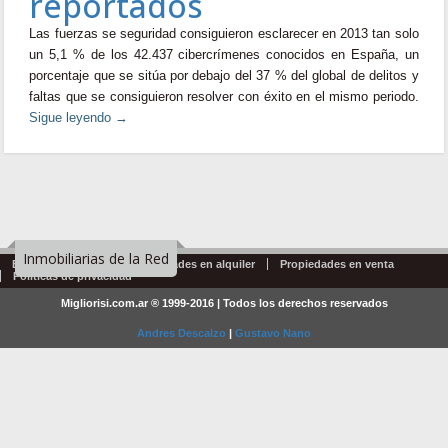
reportados
Las fuerzas se seguridad consiguieron esclarecer en 2013 tan solo
un 5,1 % de los 42.437 cibercrímenes conocidos en España, un
porcentaje que se sitúa por debajo del 37 % del global de delitos y
faltas que se consiguieron resolver con éxito en el mismo periodo.
Sigue leyendo
→
Inmobiliarias de la Red
Emprendimientos
Propiedades en alquiler
Propiedades en venta
Politicas de privacidad
Migliorisi.com.ar ® 1999-2016 | Todos los derechos reservados
Andres Descalzo
|
Gustavo Nano