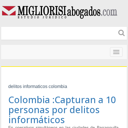
Naveg
altera
delitos informaticos colombia
Colombia :Capturan a 10
personas por delitos
informáticos
En operativos simultáneos en las ciudades de Barranquilla,