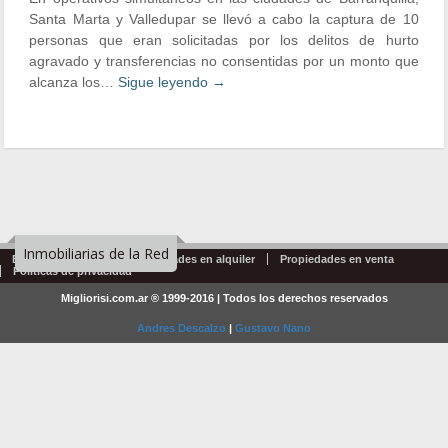
Santa Marta y Valledupar se llevó a cabo la captura de 10
personas que eran solicitadas por los delitos de hurto
agravado y transferencias no consentidas por un monto que
alcanza los…
Sigue leyendo
→
Inmobiliarias de la Red
Emprendimientos
Propiedades en alquiler
Propiedades en venta
Politicas de privacidad
Migliorisi.com.ar ® 1999-2016 | Todos los derechos reservados
Andres Descalzo
|
Gustavo Nano