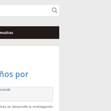
nsultas
años por
suicido

ras se desarrolla la investigación