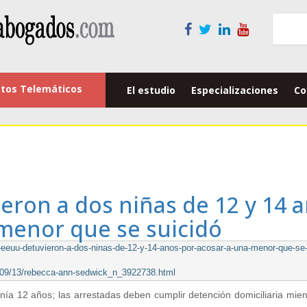
tos Telemáticos
El estudio
Especializaciones
Co
ieron a dos niñas de 12 y 14 
menor que se suicidó
eeuu-detuvieron-a-dos-ninas-de-12-y-14-anos-por-acosar-a-una-menor-que-se-
3/09/13/rebecca-ann-sedwick_n_3922738.html
enía 12 años; las arrestadas deben cumplir detención domiciliaria mient