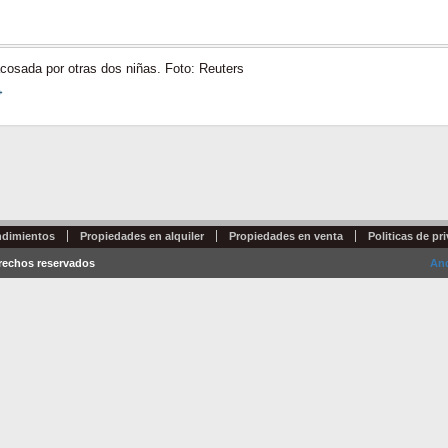
cosada por otras dos niñas. Foto: Reuters
→
dimientos
Propiedades en alquiler
Propiedades en venta
Politicas de pr
erechos reservados
And