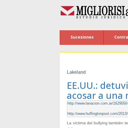
Sucesiones
Contra
Lakeland
EE.UU.: detuv
acosar a una 
http://www.lanacion.com.ar/1629550-
http://www.huffingtonpost.com/201
La víctima del bullying también t