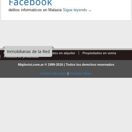
Facebook
delitos informaticos en Malasia
Sigue leyendo
→
Inmobiliarias de la Red
Emprendimientos
Propiedades en alquiler
Propiedades en venta
Politicas de privacidad
Migliorisi.com.ar ® 1999-2016 | Todos los derechos reservados
Andres Descalzo
|
Gustavo Nano