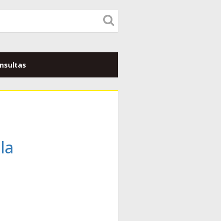
nsultas
la