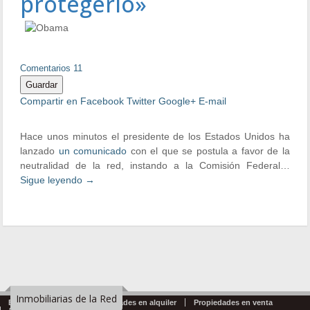
protegerlo»
Comentarios 11
Guardar
Compartir en Facebook
Twitter
Google+
E-mail
Hace unos minutos el presidente de los Estados Unidos ha
lanzado
un comunicado
con el que se postula a favor de la
neutralidad de la red, instando a la Comisión Federal…
Sigue leyendo
→
Inmobiliarias de la Red
Emprendimientos
Propiedades en alquiler
Propiedades en venta