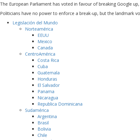
The European Parliament has voted in favour of breaking Google up, as
Politicians have no power to enforce a break-up, but the landmark v
Legislación del Mundo
Norteamérica
EEUU
Mexico
Canada
CentroAmérica
Costa Rica
Cuba
Guatemala
Honduras
El Salvador
Panama
Nicaragua
Republica Dominicana
Sudamérica
Argentina
Brasil
Bolivia
Chile