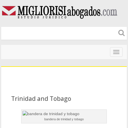
Naveg
altera
Trinidad and Tobago
bandera de trinidad y tobago