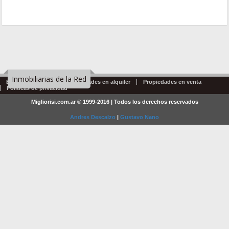
Inmobiliarias de la Red
Emprendimientos
Propiedades en alquiler
Propiedades en venta
Politicas de privacidad
Migliorisi.com.ar ® 1999-2016 | Todos los derechos reservados
Andres Descalzo
|
Gustavo Nano