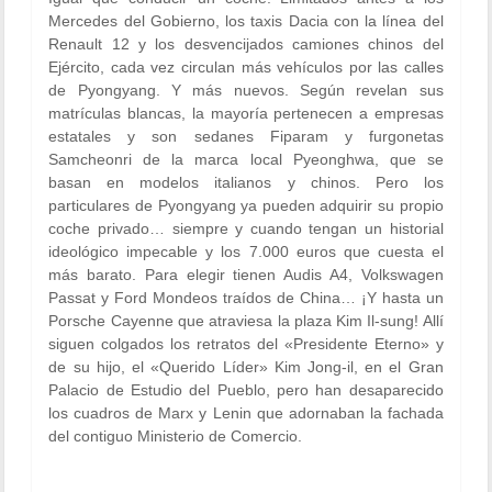
Mercedes del Gobierno, los taxis Dacia con la línea del
Renault 12 y los desvencijados camiones chinos del
Ejército, cada vez circulan más vehículos por las calles
de Pyongyang. Y más nuevos. Según revelan sus
matrículas blancas, la mayoría pertenecen a empresas
estatales y son sedanes Fiparam y furgonetas
Samcheonri de la marca local Pyeonghwa, que se
basan en modelos italianos y chinos. Pero los
particulares de Pyongyang ya pueden adquirir su propio
coche privado… siempre y cuando tengan un historial
ideológico impecable y los 7.000 euros que cuesta el
más barato. Para elegir tienen Audis A4, Volkswagen
Passat y Ford Mondeos traídos de China… ¡Y hasta un
Porsche Cayenne que atraviesa la plaza Kim Il-sung! Allí
siguen colgados los retratos del «Presidente Eterno» y
de su hijo, el «Querido Líder» Kim Jong-il, en el Gran
Palacio de Estudio del Pueblo, pero han desaparecido
los cuadros de Marx y Lenin que adornaban la fachada
del contiguo Ministerio de Comercio.