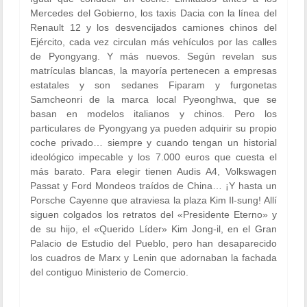
Mercedes del Gobierno, los taxis Dacia con la línea del
Renault 12 y los desvencijados camiones chinos del
Ejército, cada vez circulan más vehículos por las calles
de Pyongyang. Y más nuevos. Según revelan sus
matrículas blancas, la mayoría pertenecen a empresas
estatales y son sedanes Fiparam y furgonetas
Samcheonri de la marca local Pyeonghwa, que se
basan en modelos italianos y chinos. Pero los
particulares de Pyongyang ya pueden adquirir su propio
coche privado… siempre y cuando tengan un historial
ideológico impecable y los 7.000 euros que cuesta el
más barato. Para elegir tienen Audis A4, Volkswagen
Passat y Ford Mondeos traídos de China… ¡Y hasta un
Porsche Cayenne que atraviesa la plaza Kim Il-sung! Allí
siguen colgados los retratos del «Presidente Eterno» y
de su hijo, el «Querido Líder» Kim Jong-il, en el Gran
Palacio de Estudio del Pueblo, pero han desaparecido
los cuadros de Marx y Lenin que adornaban la fachada
del contiguo Ministerio de Comercio.