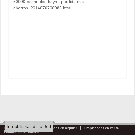
50000-espanoles-hayan-perdido-sus-
ahorros_2014070700085.html
Inmobiliarias de la Red
Emprendimientos
Propiedades en alquiler
Propiedades en venta
Politicas de privacidad