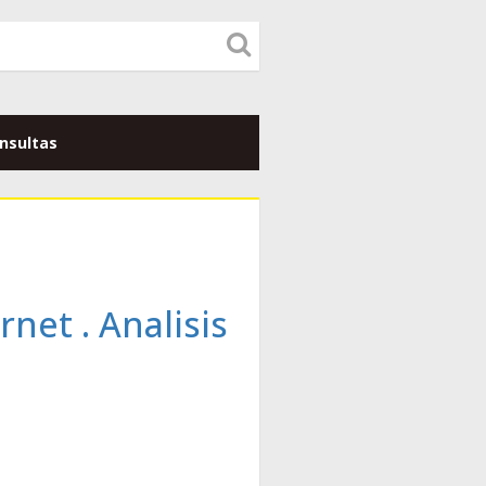
nsultas
net . Analisis