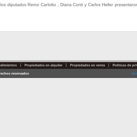
los diputados Remo Carlotto , Diana Conti y Carlos Heller presentaron
→
dimientos
Propiedades en alquiler
Propiedades en venta
Politicas de pr
erechos reservados
And