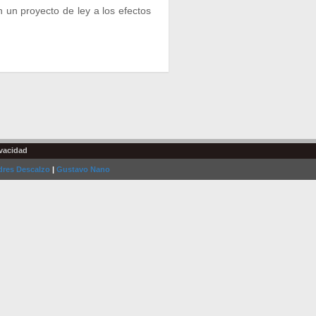
 un proyecto de ley a los efectos
ivacidad
res Descalzo
|
Gustavo Nano