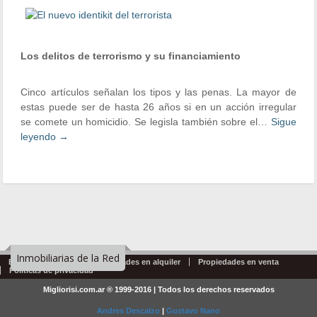
Los delitos de terrorismo y su financiamiento
Cinco artículos señalan los tipos y las penas. La mayor de
estas puede ser de hasta 26 años si en un acción irregular
se comete un homicidio. Se legisla también sobre el…
Sigue
leyendo
→
Inmobiliarias de la Red
Emprendimientos
Propiedades en alquiler
Propiedades en venta
Politicas de privacidad
Migliorisi.com.ar ® 1999-2016 | Todos los derechos reservados
Andres Descalzo
|
Gustavo Nano