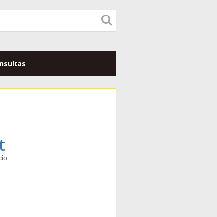
nsultas
t
io.