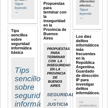
diferentes
Propuestas
Sigue
efectos…
leyendo
para
Sigue
→
terminar con
leyendo
la
→
inseguridad
en la
Provincia de
Tips
Buenos
sencillos
Los diez
Aires
sobre
delitos
seguridad
informáticos
informática
PROPUESTAS
más
básica
PARA
frecuentes
TERMINAR
en la
CON LA
República
INSEGURIDAD
Argentina.
Tips
EN LA
Guardado
PROVINCIA
de dirección
sencillos
DE
IP para
BUENOS
investigar
sobre
AIRES
delitos
informáticos.
seguridad
SEGURIDAD
–
informática
La
JUSTICIA
problemática