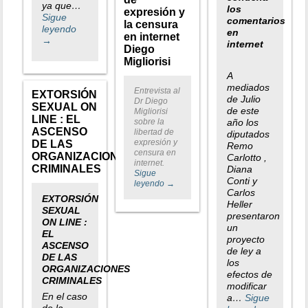
ya que…
los
expresión y
Sigue
comentarios
la censura
leyendo
en
en internet
→
internet
Diego
Migliorisi
A
mediados
Entrevista al
EXTORSIÓN
de Julio
Dr Diego
SEXUAL ON
de este
Migliorisi
LINE : EL
sobre la
año los
ASCENSO
libertad de
diputados
expresión y
DE LAS
Remo
censura en
ORGANIZACIONES
Carlotto ,
internet.
CRIMINALES
Diana
Sigue
Conti y
leyendo
→
Carlos
EXTORSIÓN
Heller
SEXUAL
presentaron
ON LINE :
un
EL
proyecto
ASCENSO
de ley a
DE LAS
los
ORGANIZACIONES
efectos de
CRIMINALES
modificar
En el caso
a…
Sigue