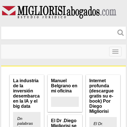
Naveg
altera
La industria
Manuel
Internet
de la
Belgrano en
profunda
inversión
mi oficina
(descargue
desembarca
gratis su e-
en la IA y el
book) Por
big data
Diego
Migliorisi
Dn
El Dr .Diego
palabras
El Dr.
Migliorisi se