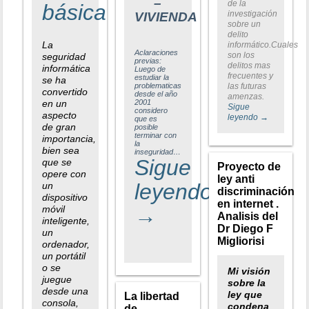
–
de la
básica
investigación
VIVIENDA
sobre un
delito
La
informático.Cuales
Aclaraciones
son los
seguridad
previas:
delitos mas
informática
Luego de
frecuentes y
estudiar la
se ha
problematicas
las futuras
convertido
desde el año
amenzas.
en un
2001
Sigue
considero
aspecto
leyendo
→
que es
de gran
posible
terminar con
importancia,
la
bien sea
inseguridad…
Sigue
que se
Proyecto de
opere con
ley anti
leyendo
un
discriminación
dispositivo
en internet .
móvil
→
Analisis del
inteligente,
Dr Diego F
un
Migliorisi
ordenador,
un portátil
o se
Mi visión
juegue
sobre la
desde una
ley que
La libertad
consola,
condena
de