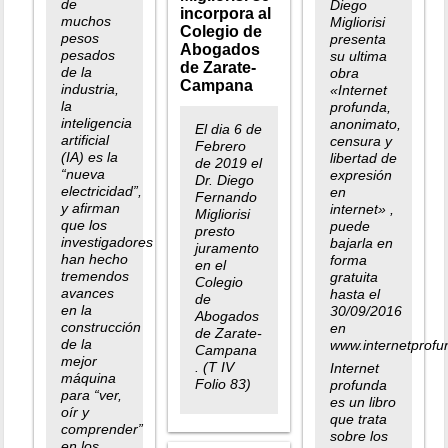
de
Diego
incorpora al
muchos
Migliorisi
Colegio de
pesos
presenta
Abogados
pesados
su ultima
de Zarate-
de la
obra
Campana
industria,
«Internet
la
profunda,
inteligencia
anonimato,
El dia 6 de
artificial
censura y
Febrero
(IA) es la
libertad de
de 2019 el
“nueva
expresión
Dr. Diego
electricidad”,
en
Fernando
y afirman
internet» ,
Migliorisi
que los
puede
presto
investigadores
bajarla en
juramento
han hecho
forma
en el
tremendos
gratuita
Colegio
avances
hasta el
de
en la
30/09/2016
Abogados
construcción
en
de Zarate-
de la
www.internetprofu
Campana
mejor
. (T IV
Internet
máquina
Folio 83)
profunda
para “ver,
es un libro
oír y
que trata
comprender”
sobre los
en los…