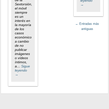
de la
leyendo
Sextorsión,
→
el móvil
siempre
es un
interés en
←
Entradas más
la mayoría
de los
antiguas
casos
económico
a cambio
de no
publicar
imágenes
o vídeos
íntimos,
a…
Sigue
leyendo
→